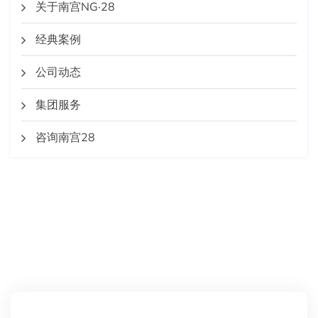
关于南宫NG·28
经典案例
公司动态
集团服务
咨询南宫28