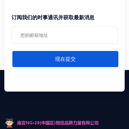
订阅我们的时事通讯并获取最新消息
现在提交