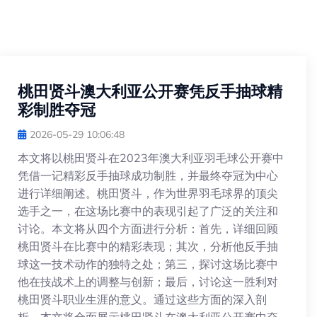
桃田贤斗澳大利亚公开赛凭反手抽球精
彩制胜夺冠
2026-05-29 10:06:48
本文将以桃田贤斗在2023年澳大利亚羽毛球公开赛中
凭借一记精彩反手抽球成功制胜，并最终夺冠为中心
进行详细阐述。桃田贤斗，作为世界羽毛球界的顶尖
选手之一，在这场比赛中的表现引起了广泛的关注和
讨论。本文将从四个方面进行分析：首先，详细回顾
桃田贤斗在比赛中的精彩表现；其次，分析他反手抽
球这一技术动作的独特之处；第三，探讨这场比赛中
他在技战术上的调整与创新；最后，讨论这一胜利对
桃田贤斗职业生涯的意义。通过这些方面的深入剖
析，本文将全面展示桃田贤斗在澳大利亚公开赛中夺