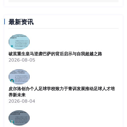
最新资讯
破茧重生皇马逆袭巴萨的背后启示与自我超越之路
2026-08-05
皮尔洛创办个人足球学校致力于青训发展推动足球人才培
养新未来
2026-08-04