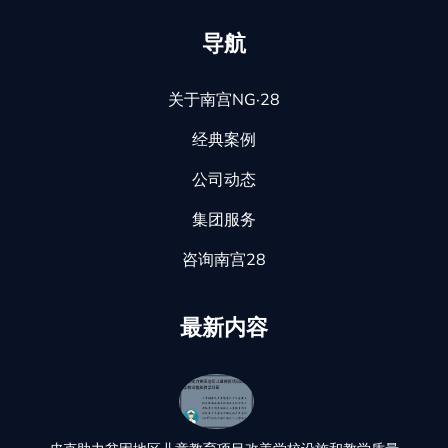
导航
关于南宫NG·28
经典案例
公司动态
集团服务
咨询南宫28
最新内容