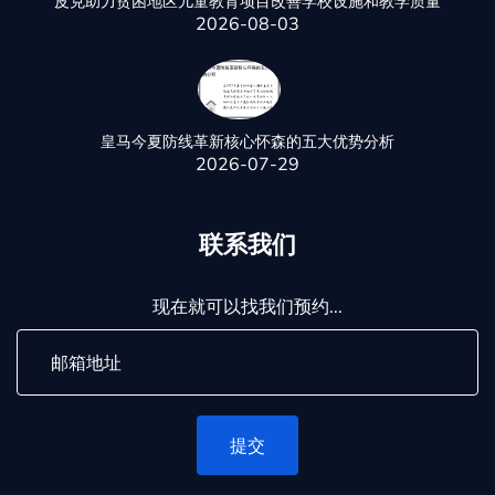
皮克助力贫困地区儿童教育项目改善学校设施和教学质量
2026-08-03
皇马今夏防线革新核心怀森的五大优势分析
2026-07-29
联系我们
现在就可以找我们预约...
提交