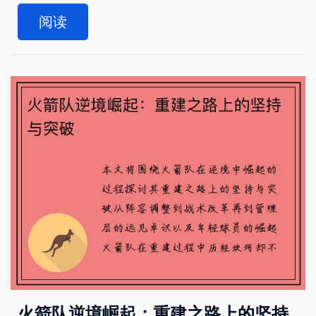
阅读
火箭队逆境崛起：重建之路上的坚持