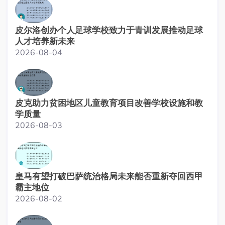
皮尔洛创办个人足球学校致力于青训发展推动足球
人才培养新未来
2026-08-04
皮克助力贫困地区儿童教育项目改善学校设施和教
学质量
2026-08-03
皇马有望打破巴萨统治格局未来能否重新夺回西甲
霸主地位
2026-08-02