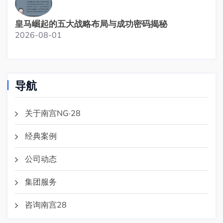
皇马崛起的五大战略布局与成功密码揭秘
2026-08-01
导航
关于南宫NG·28
经典案例
公司动态
集团服务
咨询南宫28