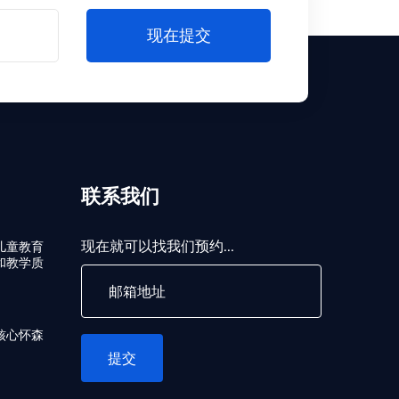
现在提交
联系我们
现在就可以找我们预约...
儿童教育
和教学质
核心怀森
提交