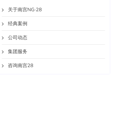
关于南宫NG·28
经典案例
公司动态
集团服务
咨询南宫28