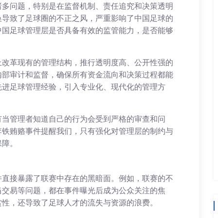
诸多问题，特别是在监督机制、责任追究和决策透明
换导致了足球圈的不正之风，严重影响了中国足球的
中国足球管理层是否具备有效的监管能力，是否能够
上改革现有的管理结构，推行透明度高、公开性强的
内部审计和监督，确保所有资金流向和决策过程都能
先进足球管理经验，引入专业化、现代化的管理方
有当管理者知道自己的行为会受到严格的审查和问
李铁贿赂事件提醒我们，只有强化对管理层的制约与
保障。
件直接暴露了联赛中存在的黑暗面。例如，联赛的不
当交易等问题，都在事件曝光后成为公众关注的焦
赏性，还导致了足球人才的流失与资源的浪费。