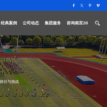
经典案例
公司动态
集团服务
咨询南宫28
路径与挑战