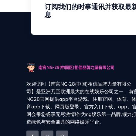
订阅我们的时事通讯并获取最
息
欢迎访问【南宫NG·28(中国)相信品牌力量有限公
司】是亚洲乃至欧洲最大的在线娱乐公司之一，南
NG28官网提供app平台游戏、注册官网、体育、
育app下载、网页版登录、官方入口下载、app、
网会带您畅享无尽激情!作为ng娱乐第一品牌,倾力
造绿色与安全兼具的网络娱乐平台。