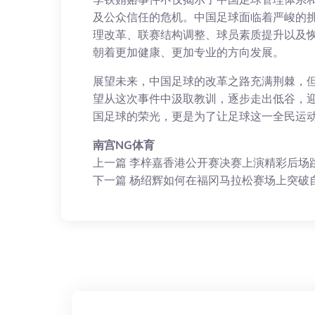
及公众信任的危机。中国足球面临着严峻的
理改革、联赛结构调整、球员素质提升以及
朝着更加健康、更加专业的方向发展。
展望未来，中国足球的改革之路充满荆棘，
望从这次事件中汲取教训，逐步走出低谷，
国足球的荣光，更是为了让足球这一全民运
南宫NG体育
上一篇
李梓嘉香港公开赛决赛上演精彩后场
下一篇
杨绍辉如何在福冈马拉松赛场上突破