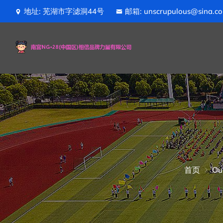
地址: 芜湖市字滤洞44号
邮箱: unscrupulous@sina.c
首页
Our