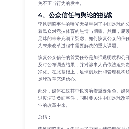
免不正当行为的发生。
4、公众信任与舆论的挑战
李铁贿赂事件的曝光无疑重创了中国足球的
着民众对竞技体育的热情与期望。然而，腐
足球的未来充满了疑虑。如何恢复公众的信
为未来改革过程中需要解决的重大课题。
恢复公众信任的首要任务是加强透明度和公
及时公布调查结果，并对涉事人员依法追究
净化。在此基础上，足球俱乐部和管理机构
足球改革充满信心。
此外，媒体在这其中也扮演着重要角色。媒
过度渲染负面事件，同时要关注中国足球改
业的改革中来。
总结：
李铁贿赂事件不仅揭示了中国足球管理体系