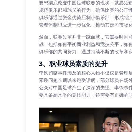
要想彻底改变中国足球联赛的现状，就必须
规范俱乐部和球员的行为，确保比赛的公正
俱乐部通过资金优势压制小俱乐部，形成“金
管理体制也应进一步优化，推动其走向市场
然而，联赛改革并非一蹴而就，它需要时间
战，包括如何平衡商业利益和竞技公平，如
俱乐部的共同努力，通过持续不断的改革和
3、职业球员素质的提升
李铁贿赂事件涉及的核心人物不仅仅是管理
素质问题长期以来饱受诟病，部分球员在场
公众对中国足球产生了深深的失望。李铁事
要具备高水平的竞技能力，还需要有正确的