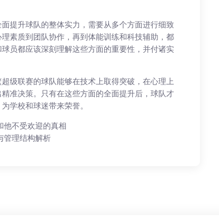
全面提升球队的整体实力，需要从多个方面进行细致
心理素质到团队协作，再到体能训练和科技辅助，都
和球员都应该深刻理解这些方面的重要性，并付诸实
篮超级联赛的球队能够在技术上取得突破，在心理上
出精准决策。只有在这些方面的全面提升后，球队才
，为学校和球迷带来荣誉。
和他不受欢迎的真相
与管理结构解析