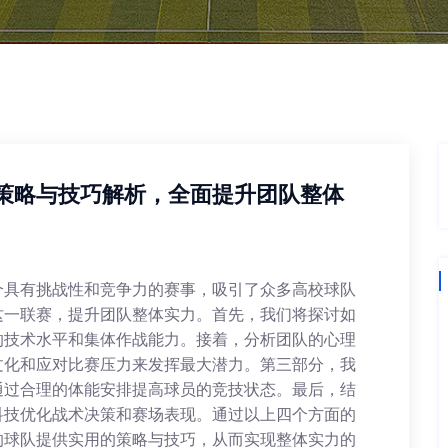
策略与技巧解析，全面提升团队整体
个具有挑战性和竞争力的赛事，吸引了众多高校球队
这一联赛，提升团队整体实力。首先，我们将探讨如
的技术水平和集体作战能力。接着，分析团队的心理
文化和应对比赛压力来发挥最大潜力。第三部分，我
通过合理的体能安排提高球员的竞技状态。最后，结
科技优化战术决策和赛场表现。通过以上四个方面的
的球队提供实用的策略与技巧，从而实现整体实力的