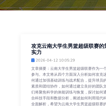
攻克云南大学生男篮超级联赛的
实力
2026-04-12 10:05:29
文章摘要：云南大学生男篮超级联赛作为一
参与。本文将从四个方面深入分析如何攻克
何通过加强基础训练与战术配合，提升球员
素质和团结协作，如何通过建立良好的团队
们将聚焦科学的体能训练与恢复，探讨如何
合科技手段和数据分析，阐述如何利用现代
全面解析，希望为云南大学生男篮超级联赛