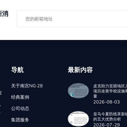
新消
导航
最新内容
关于南宫NG·28
皮克助力贫困地区
项目改善学校设施
宫
量
经典案例
体
2026-08-03
官
公司动态
打
皇马今夏防线革新
的五大优势分析
集团服务
2026-07-29