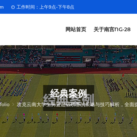
om
工作时间：上午9点-下午8点
网站首页
关于南宫NG·28
经典案例
folio
攻克云南大学生男篮超级联赛的策略与技巧解析，全面