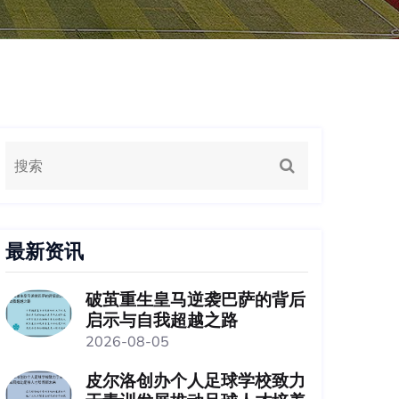
最新资讯
破茧重生皇马逆袭巴萨的背后
启示与自我超越之路
2026-08-05
皮尔洛创办个人足球学校致力