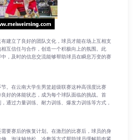
只有建立了良好的团队文化，球员才能在场上互相支
的相互信任与合作，创造一个积极向上的氛围。此
赛中，及时的信息交流能够帮助球员在瞬息万变的赛
环节。在云南大学生男篮超级联赛这种高强度比赛
持良好的体能状态，成为每个球队面临的挑战。首
划，通过力量训练、耐力训练、爆发力训练等方式，
还需要赛后的恢复计划。在激烈的比赛后，球员的身
拉伸、泡沫轴放松、冷敷等方式帮助球员缓解肌肉紧