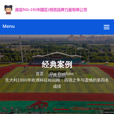
经典案例
首页
Our Portfolio
意大利1980年欧洲杯征程回顾：四强之争与遗憾的第四名
成绩