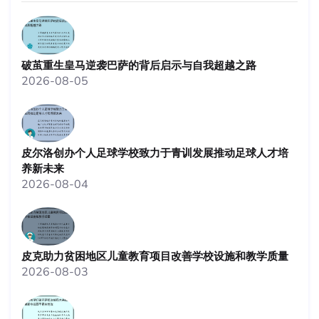
破茧重生皇马逆袭巴萨的背后启示与自我超越之路
2026-08-05
皮尔洛创办个人足球学校致力于青训发展推动足球人才培
养新未来
2026-08-04
皮克助力贫困地区儿童教育项目改善学校设施和教学质量
2026-08-03