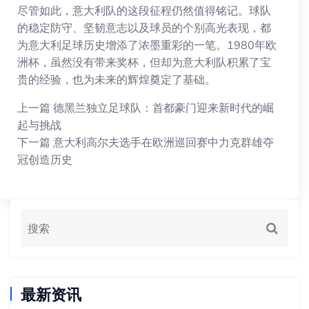
尽管如此，意大利队的这段征程仍然值得铭记。球队
的稳定防守、坚韧意志以及球员的个别高光表现，都
为意大利足球历史增添了浓墨重彩的一笔。1980年欧
洲杯，虽然没有带来奖杯，但却为意大利队积累了宝
贵的经验，也为未来的辉煌奠定了基础。
上一篇
德黑兰独立足球队：首都豪门迎来新时代的崛
起与挑战
下一篇
意大利高尔夫选手在欧洲巡回赛中力克群雄夺
冠创造历史
最新资讯