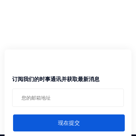
订阅我们的时事通讯并获取最新消息
现在提交