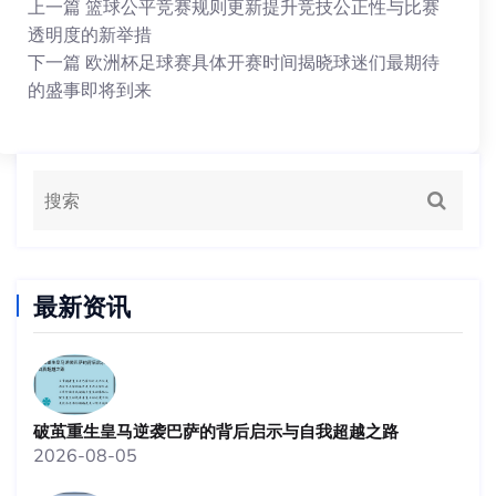
上一篇
篮球公平竞赛规则更新提升竞技公正性与比赛
透明度的新举措
下一篇
欧洲杯足球赛具体开赛时间揭晓球迷们最期待
的盛事即将到来
最新资讯
破茧重生皇马逆袭巴萨的背后启示与自我超越之路
2026-08-05