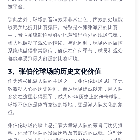
技平台。
除此之外，球场的音响效果非常出色，声效的处理能
够完美地提升比赛氛围。特别是在紧张激烈的比赛
中，音响系统能恰到好处地营造出强烈的现场气氛，
极大地调动了观众的情绪。与此同时，球场内的温控
系统也做得非常到位，确保在任何季节，球员和观众
都能享受到最为舒适的比赛环境。
3、张伯伦球场的历史文化价值
作为洛杉矶湖人队的主场之一，张伯伦球场见证了无
数激动人心的历史瞬间。自从球场建成以来，湖人队
多次在这里获得冠军，成为NBA历史上的传奇球队。
球场不仅仅是体育竞技的场地，更是湖人队文化的象
征。
张伯伦球场内墙上悬挂着大量湖人队的荣誉与历史资
料，记录了球队的发展历程及其辉煌的成就。这些历