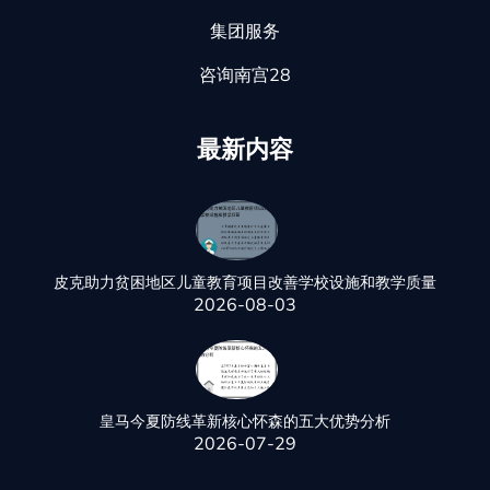
集团服务
咨询南宫28
最新内容
皮克助力贫困地区儿童教育项目改善学校设施和教学质量
2026-08-03
皇马今夏防线革新核心怀森的五大优势分析
2026-07-29