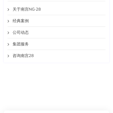
关于南宫NG·28
经典案例
公司动态
集团服务
咨询南宫28