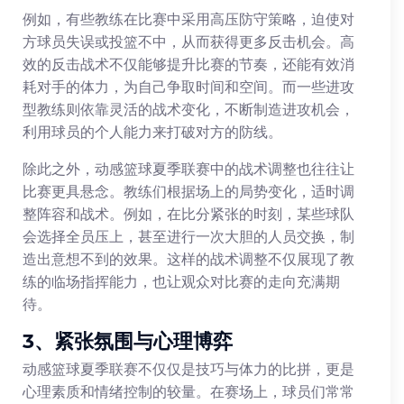
例如，有些教练在比赛中采用高压防守策略，迫使对
方球员失误或投篮不中，从而获得更多反击机会。高
效的反击战术不仅能够提升比赛的节奏，还能有效消
耗对手的体力，为自己争取时间和空间。而一些进攻
型教练则依靠灵活的战术变化，不断制造进攻机会，
利用球员的个人能力来打破对方的防线。
除此之外，动感篮球夏季联赛中的战术调整也往往让
比赛更具悬念。教练们根据场上的局势变化，适时调
整阵容和战术。例如，在比分紧张的时刻，某些球队
会选择全员压上，甚至进行一次大胆的人员交换，制
造出意想不到的效果。这样的战术调整不仅展现了教
练的临场指挥能力，也让观众对比赛的走向充满期
待。
3、紧张氛围与心理博弈
动感篮球夏季联赛不仅仅是技巧与体力的比拼，更是
心理素质和情绪控制的较量。在赛场上，球员们常常