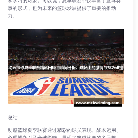
和学习的对象。可以说，夏季联赛不仅丰富了篮球赛
事的形式，也为未来的篮球发展提供了重要的推动
力。
总结：
动感篮球夏季联赛通过精彩的球员表现、战术运用、
心理博弈以及全球影响，展现了篮球比赛的多元魅