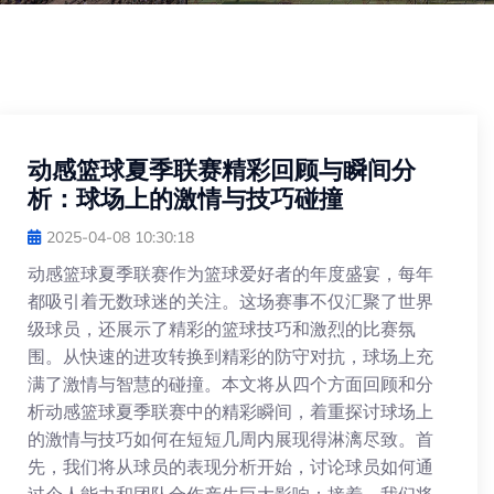
动感篮球夏季联赛精彩回顾与瞬间分
析：球场上的激情与技巧碰撞
2025-04-08 10:30:18
动感篮球夏季联赛作为篮球爱好者的年度盛宴，每年
都吸引着无数球迷的关注。这场赛事不仅汇聚了世界
级球员，还展示了精彩的篮球技巧和激烈的比赛氛
围。从快速的进攻转换到精彩的防守对抗，球场上充
满了激情与智慧的碰撞。本文将从四个方面回顾和分
析动感篮球夏季联赛中的精彩瞬间，着重探讨球场上
的激情与技巧如何在短短几周内展现得淋漓尽致。首
先，我们将从球员的表现分析开始，讨论球员如何通
过个人能力和团队合作产生巨大影响；接着，我们将