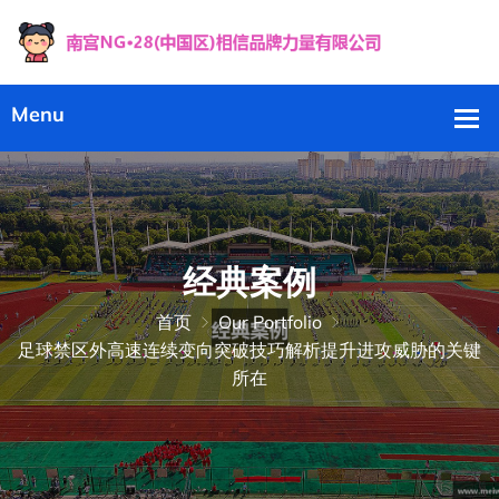
经典案例
首页
Our Portfolio
足球禁区外高速连续变向突破技巧解析提升进攻威胁的关键
所在