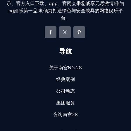
录、官方入口下载、app、官网会带您畅享无尽激情!作为
ng娱乐第一品牌,倾力打造绿色与安全兼具的网络娱乐平
台。
导航
关于南宫NG·28
经典案例
公司动态
集团服务
咨询南宫28