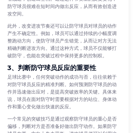
防守球员很难在短时间内做出反应，从而有效创造进
攻空间。
此外，改变进攻节奏还可以让防守球员对球员的动作
产生不确定性。例如，球员可以通过持续的小幅度调
整跑动方向，使防守球员产生错觉，从而让对方无法
精确判断进攻方向。通过这种方式，球员不仅能够打
破防守，也能在突破过程中保持更多的控制权。
3、判断防守球员反应的重要性
足球比赛中，任何突破动作的成功与否，往往依赖于
对防守球员反应的精准判断。如何预测防守球员的动
作并迅速做出应对，是提高突破效率的关键。具体来
说，球员在面对防守时需要根据对方的站位、身体动
作和重心变化做出快速的反应。
一个常见的突破技巧是通过观察防守球员的重心是否
偏移，判断对方是否准备好做出防守动作。如果防守