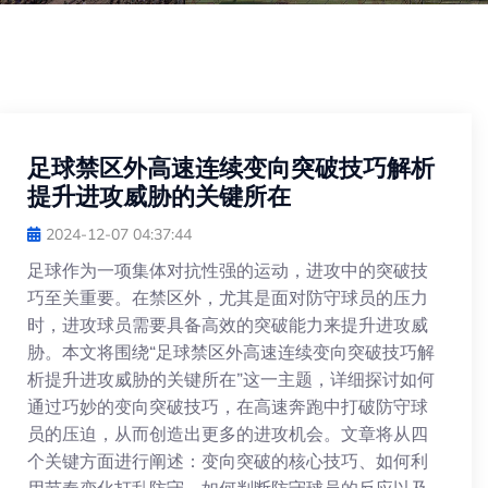
足球禁区外高速连续变向突破技巧解析
提升进攻威胁的关键所在
2024-12-07 04:37:44
足球作为一项集体对抗性强的运动，进攻中的突破技
巧至关重要。在禁区外，尤其是面对防守球员的压力
时，进攻球员需要具备高效的突破能力来提升进攻威
胁。本文将围绕“足球禁区外高速连续变向突破技巧解
析提升进攻威胁的关键所在”这一主题，详细探讨如何
通过巧妙的变向突破技巧，在高速奔跑中打破防守球
员的压迫，从而创造出更多的进攻机会。文章将从四
个关键方面进行阐述：变向突破的核心技巧、如何利
用节奏变化打乱防守、如何判断防守球员的反应以及