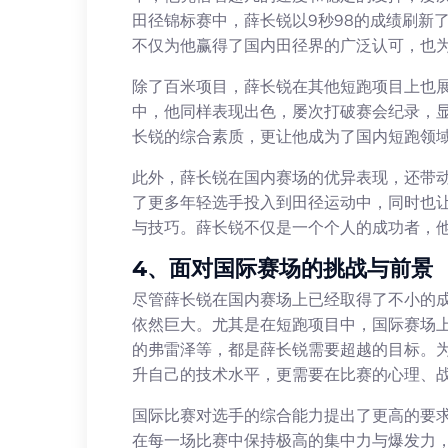
田径锦标赛中，薛长锐以9秒98的成绩刷新
不仅为他赢得了国内田径界的广泛认可，也
除了百米项目，薛长锐在其他短跑项目上也展
中，他同样表现出色，屡次打破赛会纪录，
长锐的综合素质，更让他成为了国内短跑领
此外，薛长锐在国内赛场的优异表现，还带
了更多年轻选手投入到田径运动中，同时也
与技巧。薛长锐不仅是一个个人的成功者，
4、面对国际赛场的挑战与前景
尽管薛长锐在国内赛场上已经取得了不小的
依然巨大。尤其是在短跑项目中，国际赛场
的弗雷泽等，都是薛长锐需要超越的目标。
升自己的技术水平，更需要在比赛的心理、
国际比赛对选手的综合能力提出了更高的要
在每一场比赛中保持极高的集中力与爆发力