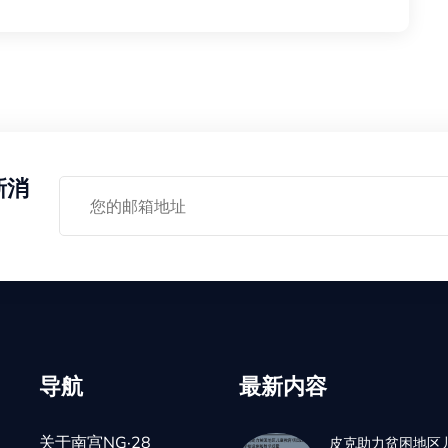
新消
导航
最新内容
关于南宫NG·28
皮克助力贫困地区