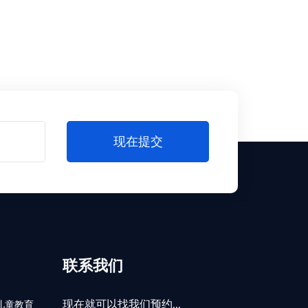
现在提交
联系我们
现在就可以找我们预约...
儿童教育