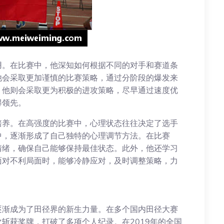
用。在比赛中，他深知如何根据不同的对手和赛道条
他会采取更加谨慎的比赛策略，通过分阶段的爆发来
，他则会采取更为积极的进攻策略，尽早通过速度优
得领先。
培养。在高强度的比赛中，心理状态往往决定了选手
中，逐渐形成了自己独特的心理调节方法。在比赛
情绪，确保自己能够保持最佳状态。此外，他还学习
面对不利局面时，能够冷静应对，及时调整策略，力
逐渐成为了田径界的新生力量。在多个国内田径大赛
斩获奖牌，打破了多项个人纪录。在2019年的全国