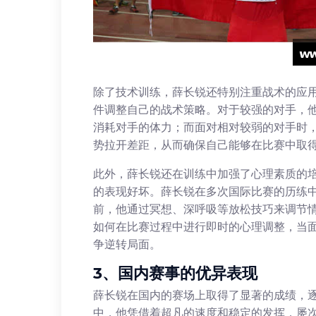
除了技术训练，薛长锐还特别注重战术的应
件调整自己的战术策略。对于较强的对手，
消耗对手的体力；而面对相对较弱的对手时
势拉开差距，从而确保自己能够在比赛中取
此外，薛长锐还在训练中加强了心理素质的
的表现好坏。薛长锐在多次国际比赛的历练
前，他通过冥想、深呼吸等放松技巧来调节
如何在比赛过程中进行即时的心理调整，当
争逆转局面。
3、国内赛事的优异表现
薛长锐在国内的赛场上取得了显著的成绩，
中，他凭借着超凡的速度和稳定的发挥，屡次