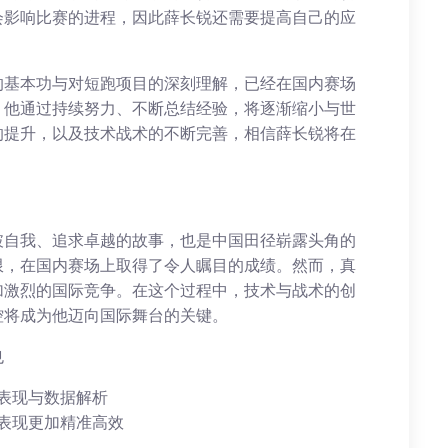
会影响比赛的进程，因此薛长锐还需要提高自己的应
的基本功与对短跑项目的深刻理解，已经在国内赛场
，他通过持续努力、不断总结经验，将逐渐缩小与世
的提升，以及技术战术的不断完善，相信薛长锐将在
破自我、追求卓越的故事，也是中国田径崭露头角的
限，在国内赛场上取得了令人瞩目的成绩。然而，真
加激烈的国际竞争。在这个过程中，技术与战术的创
控将成为他迈向国际舞台的关键。
也
表现与数据解析
表现更加精准高效