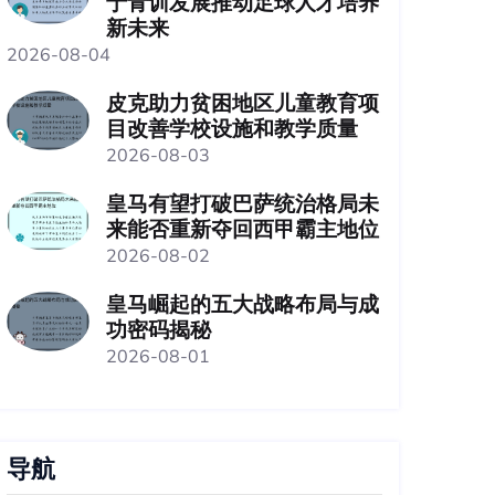
于青训发展推动足球人才培养
新未来
2026-08-04
皮克助力贫困地区儿童教育项
目改善学校设施和教学质量
2026-08-03
皇马有望打破巴萨统治格局未
来能否重新夺回西甲霸主地位
2026-08-02
皇马崛起的五大战略布局与成
功密码揭秘
2026-08-01
导航