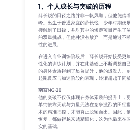
1、个人成长与突破的历程
薛长锐的田径之路并非一帆风顺，但他凭借
峰。出生于普通家庭的薛长锐，少年时期便
接触到了田径，并对其中的短跑项目产生了
的双重挑战，但他并没有放弃，而是通过不
性的进展。
在进入专业训练阶段后，薛长锐开始接受更
性化的训练计划，并在此基础上不断调整自
的身体素质得到了显著提升，他的爆发力、
起跑反应与加速阶段的表现，逐渐超越了同
南宫NG·28
他的突破不仅仅体现在身体素质的提升上，
单纯依靠天赋与力量无法在竞争激烈的田径
术的精准把控，才能真正脱颖而出。因此，
恢复，都做得越来越精细化，这为他后来在
实的基础。