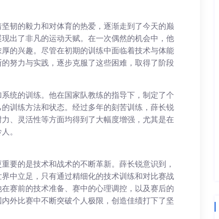
着坚韧的毅力和对体育的热爱，逐渐走到了今天的巅
展现出了非凡的运动天赋。在一次偶然的机会中，他
浓厚的兴趣。尽管在初期的训练中面临着技术与体能
断的努力与实践，逐步克服了这些困难，取得了阶段
加系统的训练。他在国家队教练的指导下，制定了个
己的训练方法和状态。经过多年的刻苦训练，薛长锐
耐力、灵活性等方面均得到了大幅度增强，尤其是在
龄人。
更重要的是技术和战术的不断革新。薛长锐意识到，
世界中立足，只有通过精细化的技术训练和对比赛战
他在赛前的技术准备、赛中的心理调控，以及赛后的
国内外比赛中不断突破个人极限，创造佳绩打下了坚