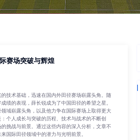
国际赛场突破与辉煌
实的技术基础，迅速在国内外田径赛场崭露头角。随
好成绩的表现，薛长锐成为了中国田径的希望之星。
径领域崭露头角，以及他力争在国际赛场上取得更大
是：个人成长与突破的历程、技术与战术的不断创
场的挑战与前景。通过这些内容的深入分析，文章不
未来国际田径领域中的潜力与光明前景。