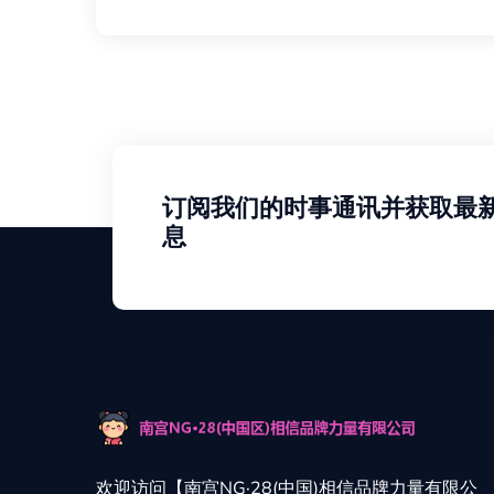
订阅我们的时事通讯并获取最
息
欢迎访问【南宫NG·28(中国)相信品牌力量有限公