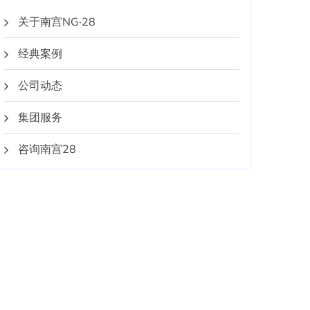
关于南宫NG·28
经典案例
公司动态
集团服务
咨询南宫28