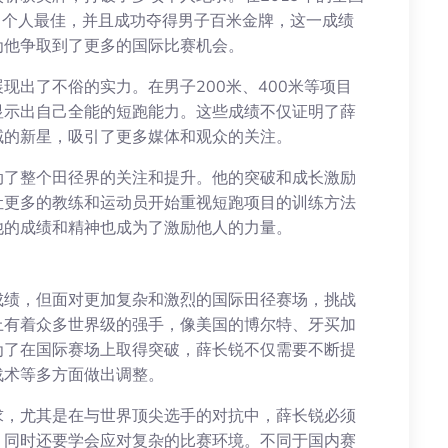
了个人最佳，并且成功夺得男子百米金牌，这一成绩
为他争取到了更多的国际比赛机会。
现出了不俗的实力。在男子200米、400米等项目
显示出自己全能的短跑能力。这些成绩不仅证明了薛
域的新星，吸引了更多媒体和观众的关注。
动了整个田径界的关注和提升。他的突破和成长激励
让更多的教练和运动员开始重视短跑项目的训练方法
他的成绩和精神也成为了激励他人的力量。
成绩，但面对更加复杂和激烈的国际田径赛场，挑战
上有着众多世界级的强手，像美国的博尔特、牙买加
为了在国际赛场上取得突破，薛长锐不仅需要不断提
战术等多方面做出调整。
求，尤其是在与世界顶尖选手的对抗中，薛长锐必须
，同时还要学会应对复杂的比赛环境。不同于国内赛