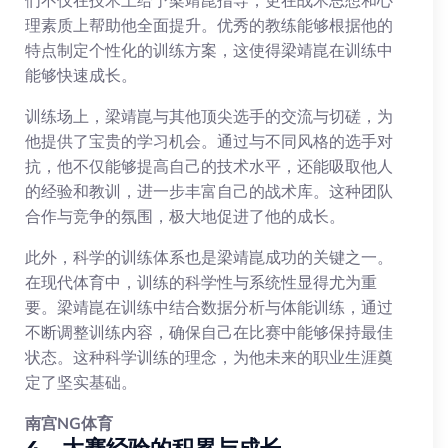
们不仅在技术上给予梁靖崑指导，更在战术思想和心
理素质上帮助他全面提升。优秀的教练能够根据他的
特点制定个性化的训练方案，这使得梁靖崑在训练中
能够快速成长。
训练场上，梁靖崑与其他顶尖选手的交流与切磋，为
他提供了宝贵的学习机会。通过与不同风格的选手对
抗，他不仅能够提高自己的技术水平，还能吸取他人
的经验和教训，进一步丰富自己的战术库。这种团队
合作与竞争的氛围，极大地促进了他的成长。
此外，科学的训练体系也是梁靖崑成功的关键之一。
在现代体育中，训练的科学性与系统性显得尤为重
要。梁靖崑在训练中结合数据分析与体能训练，通过
不断调整训练内容，确保自己在比赛中能够保持最佳
状态。这种科学训练的理念，为他未来的职业生涯奠
定了坚实基础。
南宫NG体育