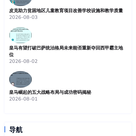
皮克助力贫困地区儿童教育项目改善学校设施和教学质量
2026-08-03
皇马有望打破巴萨统治格局未来能否重新夺回西甲霸主地
位
2026-08-02
皇马崛起的五大战略布局与成功密码揭秘
2026-08-01
导航