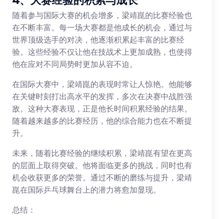
4、大赛经验的积累与成长
随着参与国际大赛的机会增多，梁靖崑的比赛经验也
在不断丰富。每一场大赛都是他成长的机会，通过与
世界顶级选手的对决，他逐渐积累起丰富的比赛经
验。这些经验不仅让他在技战术上更加成熟，也使得
他在应对不同局势时更加从容不迫。
在国际大赛中，梁靖崑的表现时常让人惊艳。他能够
在关键时刻打出高水平的发挥，多次在决赛中战胜强
敌。这种大赛表现，正是他长时间积累经验的结果。
随着越来越多的比赛经历，他的综合能力也在不断提
升。
未来，随着比赛经验的继续积累，梁靖崑有望在更高
的层面上取得突破。他将面临更多的挑战，同时也有
机会收获更多的荣誉。通过不断的磨练与提升，梁靖
崑在国际乒乓球舞台上的潜力将愈加显现。
总结：