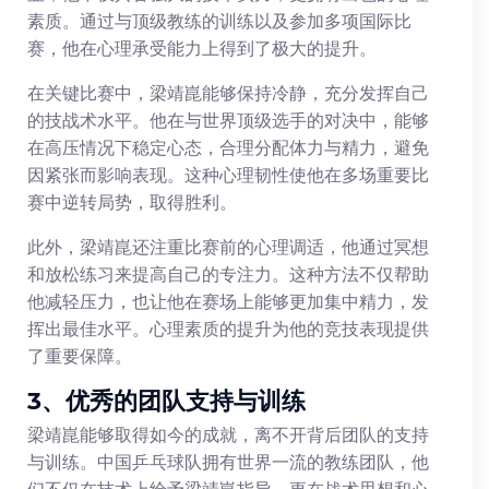
素质。通过与顶级教练的训练以及参加多项国际比
赛，他在心理承受能力上得到了极大的提升。
在关键比赛中，梁靖崑能够保持冷静，充分发挥自己
的技战术水平。他在与世界顶级选手的对决中，能够
在高压情况下稳定心态，合理分配体力与精力，避免
因紧张而影响表现。这种心理韧性使他在多场重要比
赛中逆转局势，取得胜利。
此外，梁靖崑还注重比赛前的心理调适，他通过冥想
和放松练习来提高自己的专注力。这种方法不仅帮助
他减轻压力，也让他在赛场上能够更加集中精力，发
挥出最佳水平。心理素质的提升为他的竞技表现提供
了重要保障。
3、优秀的团队支持与训练
梁靖崑能够取得如今的成就，离不开背后团队的支持
与训练。中国乒乓球队拥有世界一流的教练团队，他