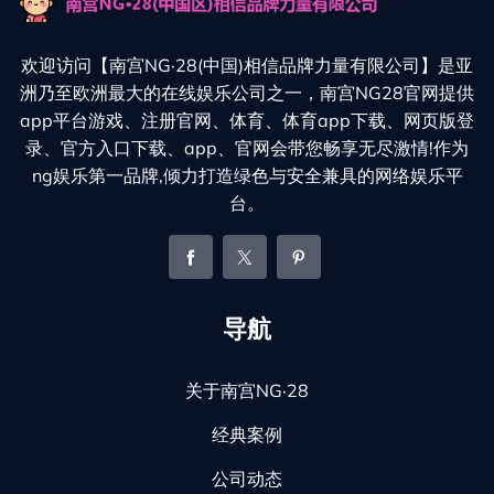
欢迎访问【南宫NG·28(中国)相信品牌力量有限公司】是亚
洲乃至欧洲最大的在线娱乐公司之一，南宫NG28官网提供
app平台游戏、注册官网、体育、体育app下载、网页版登
录、官方入口下载、app、官网会带您畅享无尽激情!作为
ng娱乐第一品牌,倾力打造绿色与安全兼具的网络娱乐平
台。
导航
关于南宫NG·28
经典案例
公司动态