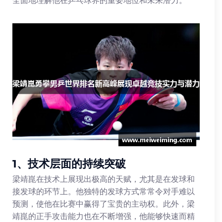
1、技术层面的持续突破
梁靖崑在技术上展现出极高的天赋，尤其是在发球和
接发球的环节上。他独特的发球方式常常令对手难以
预测，使他在比赛中赢得了宝贵的主动权。此外，梁
靖崑的正手攻击能力也在不断增强，他能够快速而精