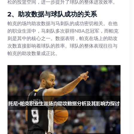
松的投篮空间，进一步提升了球队的整体进攻效率。
2、助攻数据与球队成功的关系
帕克的场均助攻数据与马刺队的成功密切相关。在他
的职业生涯中，马刺队多次获得NBA总冠军，而帕克
则是其中的核心之一。数据表明，帕克在场上的助攻
次数直接影响着球队的胜率。球队的整体表现往往与
帕克的助攻数量成正比。