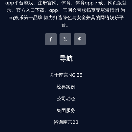
app平台游戏、注册官网、体育、体育app下载、网页版登
录、官方入口下载、app、官网会带您畅享无尽激情!作为
ng娱乐第一品牌,倾力打造绿色与安全兼具的网络娱乐平
台。
导航
关于南宫NG·28
经典案例
公司动态
集团服务
咨询南宫28