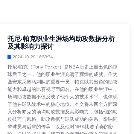
托尼·帕克职业生涯场均助攻数据分析
及其影响力探讨
2024-10-20 16:58:34
托尼·帕克（Tony Parker）是NBA历史上最出色的控
球后卫之一，他的职业生涯充满了辉煌的成就。作为
圣安东尼奥马刺队的重要一员，帕克以其出色的助攻
能力和卓越的比赛视野而闻名。在他的职业生涯中，
场均助攻数据不仅反映了他个人的技术水平，也体现
了他在球队战术中的核心地位。本文将从四个方面深
入分析帕克的场均助攻数据及其影响力，包括他的助
攻技巧与风格、助攻数据与球队成功的关系、影响同
辈球员与后辈的传承，以及他对NBA比赛节奏的影
响。通过这些分析，我们将全面理解帕克在篮球界的