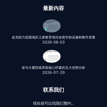
最新内容
皮克助力贫困地区儿童教育项目改善学校设施和教学质量
2026-08-03
皇马今夏防线革新核心怀森的五大优势分析
2026-07-29
联系我们
现在就可以找我们预约...