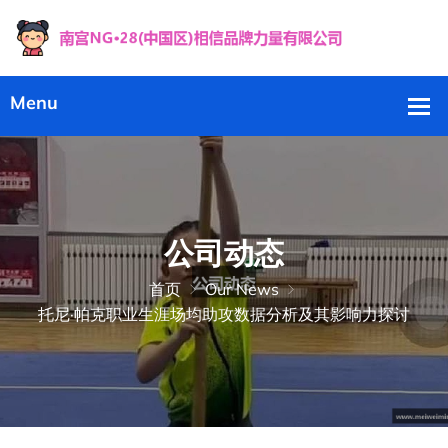
公司动态
首页
Our News
托尼·帕克职业生涯场均助攻数据分析及其影响力探讨