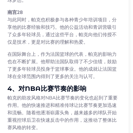
球梦想。
南宫28
与此同时，帕克也积极参与各种青少年培训项目，分
享他的比赛经验和技巧。他的公益活动和青训营吸引
了众多年轻球员，通过这些平台，帕克向他们传授不
仅是技术，更是对比赛的理解和热爱。
在国际舞台上，作为法国篮球的代表，帕克的影响力
也在不断扩展。他帮助法国队取得了不少佳绩，鼓励
了更多年轻球员投身于篮球事业。他的成就让法国篮
球在全球范围内得到了更多的关注与认可。
4、对NBA比赛节奏的影响
帕克的助攻风格对NBA比赛节奏的变化也起到了重要
作用。他的快速推进和精准传球让比赛节奏更加迅速
和流畅。随着他逐渐崭露头角，越来越多的球队开始
重视控球后卫在快速反击中的作用，这推动了整体比
赛风格的转变。