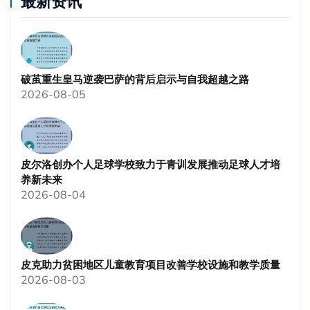
最新资讯
破茧重生皇马逆袭巴萨的背后启示与自我超越之路
2026-08-05
皮尔洛创办个人足球学校致力于青训发展推动足球人才培
养新未来
2026-08-04
皮克助力贫困地区儿童教育项目改善学校设施和教学质量
2026-08-03