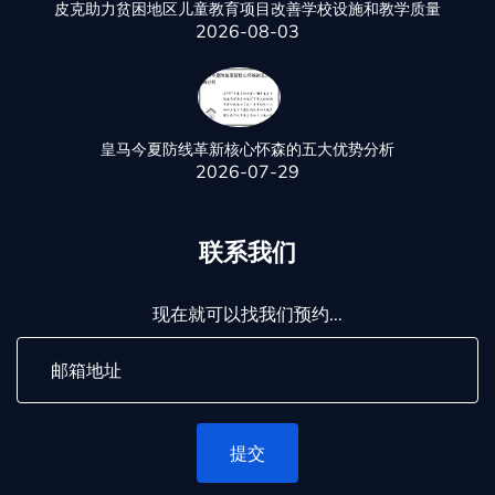
皮克助力贫困地区儿童教育项目改善学校设施和教学质量
2026-08-03
皇马今夏防线革新核心怀森的五大优势分析
2026-07-29
联系我们
现在就可以找我们预约...
提交