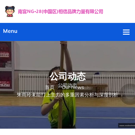
公司动态
首页
Our News
朱雨玲未能打上主力的多重因素分析与深度剖析