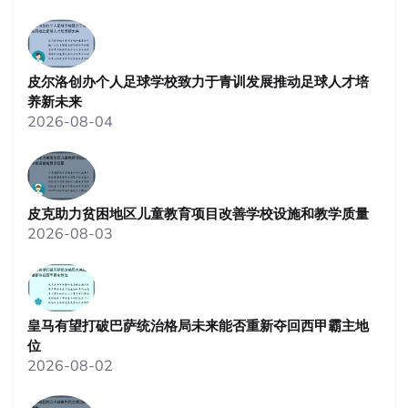
皮尔洛创办个人足球学校致力于青训发展推动足球人才培
养新未来
2026-08-04
皮克助力贫困地区儿童教育项目改善学校设施和教学质量
2026-08-03
皇马有望打破巴萨统治格局未来能否重新夺回西甲霸主地
位
2026-08-02