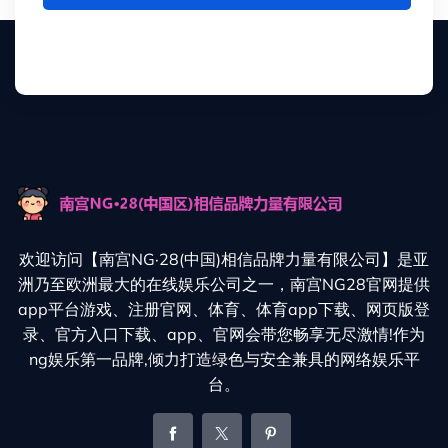
欢迎访问【南宫NG·28(中国)相信品牌力量有限公司】是亚
洲乃至欧洲最大的在线娱乐公司之一，南宫NG28官网提供
app平台游戏、注册官网、体育、体育app下载、网页版登
录、官方入口下载、app、官网会带您畅享无尽激情!作为
ng娱乐第一品牌,倾力打造绿色与安全兼具的网络娱乐平
台。