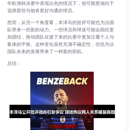
年欧洲杯决赛中表现出色的情况下，他可能更倾向于
选择那些与他有更好沟通的球员。
然而，从另一个角度看，本泽马的批评可能也为法国
队带来一些新的动力。一些球员和球迷可能会因此更
加团结，推动团队在接下来的比赛中更加注重个人与
集体的平衡。这种变化虽然充满不确定性，但也为法
国队未来的发展带来了一种新的契机。
总结：