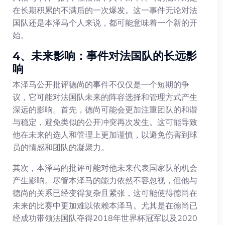
在长期积累的不满后的一次爆发。这一事件无论对法
国队还是本泽马个人来说，都可能意味着一个新的开
始。
4、未来影响：事件对法国队的长远影
响
本泽马公开批评德尚的事件不仅仅是一个短期的争
议，它可能对法国队未来的阵容选择和管理方式产生
深远的影响。首先，德尚可能会更加注重团队的和谐
与稳定，避免类似的公开冲突再次发生。这可能导致
他在未来的选人和管理上更加谨慎，以避免伤害到球
员的情感和团队的凝聚力。
其次，本泽马的批评可能对他未来代表国家队的机会
产生影响。尽管本泽马的能力依然不容忽视，但他与
德尚的关系已经变得复杂且紧张，这可能使得德尚在
未来的比赛中更加难以依赖本泽马。尤其是在德尚已
经成功带领法国队夺得2018年世界杯冠军以及2020