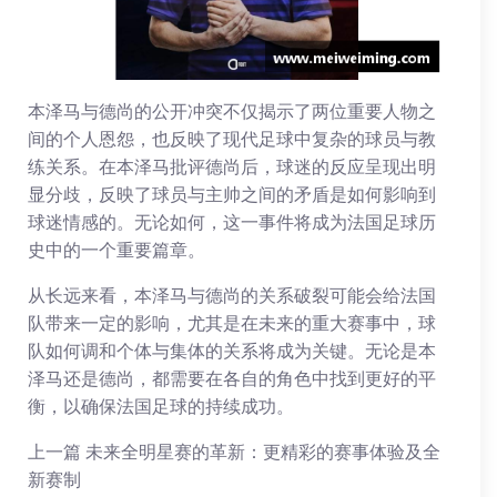
本泽马与德尚的公开冲突不仅揭示了两位重要人物之
间的个人恩怨，也反映了现代足球中复杂的球员与教
练关系。在本泽马批评德尚后，球迷的反应呈现出明
显分歧，反映了球员与主帅之间的矛盾是如何影响到
球迷情感的。无论如何，这一事件将成为法国足球历
史中的一个重要篇章。
从长远来看，本泽马与德尚的关系破裂可能会给法国
队带来一定的影响，尤其是在未来的重大赛事中，球
队如何调和个体与集体的关系将成为关键。无论是本
泽马还是德尚，都需要在各自的角色中找到更好的平
衡，以确保法国足球的持续成功。
上一篇
未来全明星赛的革新：更精彩的赛事体验及全
新赛制