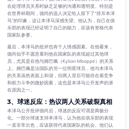
在处理球员关系时缺乏足够的沟通和透明度。特别是
在世界杯期间，德尚的选人决定给人留下了“排斥本泽
马”的印象，这让本泽马深感失望。他认为，自己在俱
乐部的表现已经证明了自己的能力，应该有资格代表
国家队参赛。
最后，本泽马的批评也有个人情感因素。在他看来，
德尚似乎不愿意看到他在国家队的表现超过其他球
员，尤其是在他与姆巴佩（Kylian Mbappé）的关系
上。姆巴佩是法国队的另一位明星球员，他与本泽马
的关系虽然表面上和谐，但两人背后可能存在着竞争
和权力斗争的微妙因素，这也是本泽马公开发声的潜
在原因之一。
3、球迷反应：热议两人关系破裂真相
本泽马公开批评德尚后，球迷的反应可谓是两极分
化。一部分球迷支持本泽马，认为他在俱乐部的表现
一直非常出色，应该获得代表国家队的机会。他们认