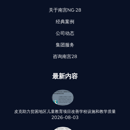
关于南宫NG·28
经典案例
公司动态
集团服务
咨询南宫28
最新内容
皮克助力贫困地区儿童教育项目改善学校设施和教学质量
2026-08-03