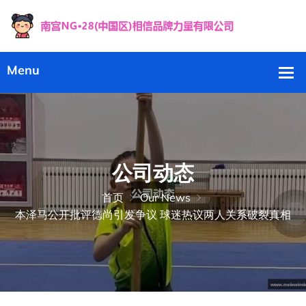
公司动态
首页
Our News
本泽马公开批评德尚引发争议 球迷热议两人关系破裂真相