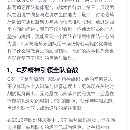
析葡萄牙团队整体配合与战术执行力；第三，展现团
队在困境中调整与逆境求生的能力；最后，讨论葡萄
牙队如何通过凝聚力与共同信念推动胜利。通过这四
个方面的阐述，我们不仅能看到一位伟大球员的个人
坚持与拼搏，更能看到一个团队在逆境中团结一心的
力量。C罗与葡萄牙团队用一场场惊心动魄的比赛诠
释了什么叫做真正的顽强韧性，他们的故事也为全世
界球迷留下了深刻的启迪与激励。
1、C罗精神引领全队奋战
C罗一直是葡萄牙国家队的精神旗帜，他的坚韧意志
不仅体现在个人训练与比赛态度上，更体现在关键时
刻的挺身而出。无论是在比分落后的绝境中，还是在
体能消耗殆尽的时刻，C罗的眼神、动作与呐喊总能
点燃全队士气，成为逆转的精神引擎。
在2016年欧洲杯决赛中，C罗虽然因伤离场，但在场
边指挥、鼓舞队友的场景已成为经典。这种精神力