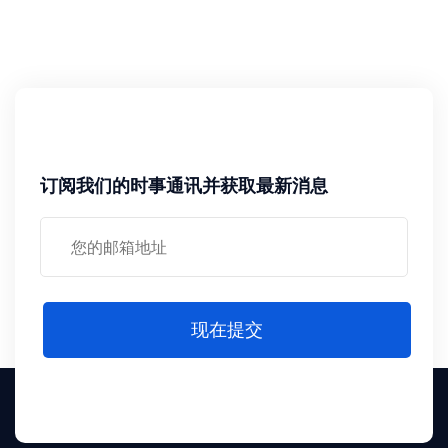
订阅我们的时事通讯并获取最新消息
现在提交