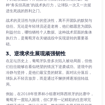
种“务实但高效”的战术执行力，让球队一次又一次挺
进生死战的胜利之门。
战术的灵活性与执行的坚决性，离不开团队的默契与
信任。无论是年轻球员还是老将，他们都愿意为团队
利益付出，哪怕牺牲个人数据。这种战术层面的集体
执行力，是葡萄牙在关键战役中实现逆转的重要基
础。
3、逆境求生展现顽强韧性
在足坛历史上，葡萄牙队曾多次陷入被动局面，但他
们往往能够在看似绝望的情况下逆袭成功。逆境中的
冷静与坚持，是他们最宝贵的财富。面对比分落后，
球队从不轻言放弃，而是通过不懈拼搏逐渐扭转战
局。
例如，在2018年世界杯小组赛对阵西班牙的比赛中，
葡萄牙一度陷入困境，但C罗用一记精彩的任意球完