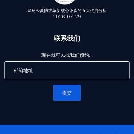
皇马今夏防线革新核心怀森的五大优势分析
2026-07-29
联系我们
现在就可以找我们预约...
提交