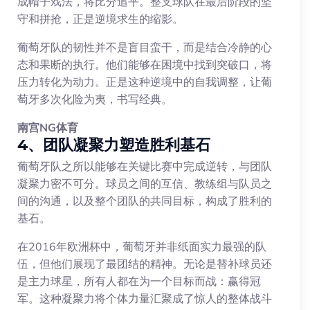
成帽子戏法，将比分追平。整支球队在最后阶段的坚
守和拼抢，正是逆境求生的缩影。
葡萄牙队的韧性并不是盲目蛮干，而是结合冷静的心
态和果断的执行。他们能够在困境中找到突破口，将
压力转化为动力。正是这种逆境中的自我调整，让葡
萄牙多次化险为夷，书写经典。
南宫NG体育
4、团队凝聚力塑造胜利基石
葡萄牙队之所以能够在关键比赛中完成逆转，与团队
凝聚力密不可分。球员之间的互信、教练组与队员之
间的沟通，以及整个团队的共同目标，构成了胜利的
基石。
在2016年欧洲杯中，葡萄牙并非纸面实力最强的队
伍，但他们展现了最团结的精神。无论是替补球员还
是主力球星，所有人都在为一个目标而战：赢得冠
军。这种凝聚力将个体力量汇聚成了惊人的整体战斗