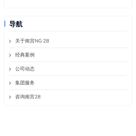
导航
关于南宫NG·28
经典案例
公司动态
集团服务
咨询南宫28