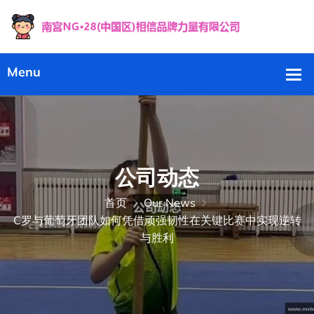
公司动态
首页
Our News
C罗与葡萄牙团队如何凭借顽强韧性在关键比赛中实现逆转
与胜利