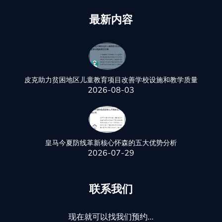
最新内容
皮克助力贫困地区儿童教育项目改善学校设施和教学质量
2026-08-03
皇马今夏防线革新核心怀森的五大优势分析
2026-07-29
联系我们
现在就可以找我们预约...