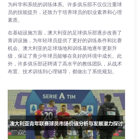
为科学和系统的训练体系。许多俱乐部不仅仅注重球
员的技能提升，还致力于培养球员的职业素养和心理
素质。
在基础设施方面，澳大利亚的足球俱乐部逐步改善了
青训设施，为年轻球员提供了更好的训练条件和比赛
机会。澳大利亚的足球场地和训练基地逐年更新升
级，保证了青少年球员能够在良好的环境中成长。此
外，许多俱乐部还聘请了高水平的教练团队，从战术
布置、技术训练到心理辅导，都做出了系统规划。