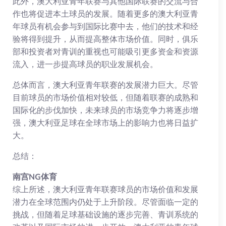
此外，澳大利亚青年联赛与其他国际联赛的交流与合
作也将促进本土球员的发展。随着更多的澳大利亚青
年球员有机会参与到国际比赛中去，他们的技术和经
验将得到提升，从而提高整体市场价值。同时，俱乐
部和投资者对青训的重视也可能吸引更多资金和资源
流入，进一步提高球员的职业发展机会。
总体而言，澳大利亚青年联赛的发展潜力巨大。尽管
目前球员的市场价值相对较低，但随着联赛的成熟和
国际化的步伐加快，未来球员的市场竞争力将逐步增
强，澳大利亚足球在全球市场上的影响力也将日益扩
大。
总结：
南宫NG体育
综上所述，澳大利亚青年联赛球员的市场价值和发展
潜力在全球范围内仍处于上升阶段。尽管面临一定的
挑战，但随着足球基础设施的逐步完善、青训系统的