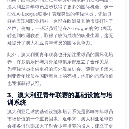
澳大利亚青年球员逐步获得了更多的国际机会。像一
些在A-League联赛中表现突出的年轻球员，凭借良
好的表现和职业精神，逐渐在欧洲及其他市场打响了
名声。例如，一些球员通过在A-League的突出表现
转会到欧洲联赛，取得了较为成功的职业生涯，这无
疑提升了澳大利亚青年球员的国际竞争力。
此外，澳大利亚青年联赛也开始注重球员的国际化培
养，许多俱乐部与海外足球俱乐部建立了合作关系，
为年轻球员提供更好的海外发展机会。随着更多澳大
利亚青年球员在国际舞台上的亮相，他们的市场价值
也逐渐获得认可。
3、澳大利亚青年联赛的基础设施与培
训系统
澳大利亚足球的基础设施和培训系统是影响青年球员
市场价值的一个重要因素。近年来，澳大利亚足球协
会和各俱乐部加大了对青少年培养的投入，建立了更