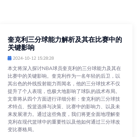
奎克利三分球能力解析及其在比赛中的
关键影响
2024-10-12 15:28:28
本文将深入探讨NBA球员奎克利的三分球能力及其在
比赛中的关键影响。奎克利作为一名年轻的后卫，以
其出色的外线投射能力而闻名，他的三分球技术不仅
提升了个人表现，也极大地影响了球队的战术布局。
文章将从四个方面进行详细分析：奎克利的三分球技
术特点、投篮选择与决策、比赛中的影响力、以及未
来发展潜力。通过这些角度，我们将更全面地理解奎
克利在现代篮球中的重要性以及他如何通过三分球改
变比赛格局。