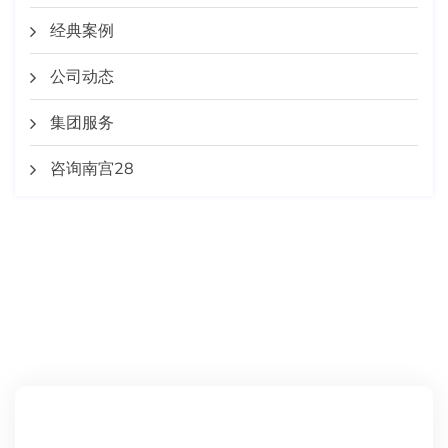
经典案例
公司动态
集团服务
咨询南宫28