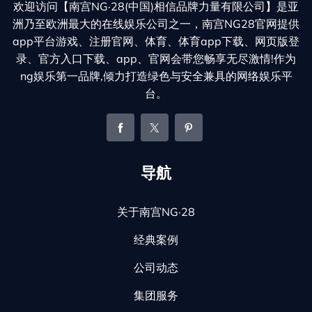
欢迎访问【南宫NG·28(中国)相信品牌力量有限公司】是亚
洲乃至欧洲最大的在线娱乐公司之一，南宫NG28官网提供
app平台游戏、注册官网、体育、体育app下载、网页版登
录、官方入口下载、app、官网会带您畅享无尽激情!作为
ng娱乐第一品牌,倾力打造绿色与安全兼具的网络娱乐平
台。
导航
关于南宫NG·28
经典案例
公司动态
集团服务