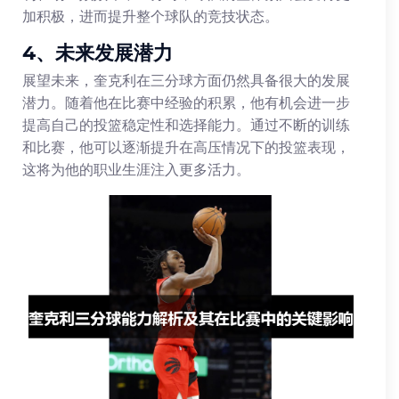
加积极，进而提升整个球队的竞技状态。
4、未来发展潜力
展望未来，奎克利在三分球方面仍然具备很大的发展
潜力。随着他在比赛中经验的积累，他有机会进一步
提高自己的投篮稳定性和选择能力。通过不断的训练
和比赛，他可以逐渐提升在高压情况下的投篮表现，
这将为他的职业生涯注入更多活力。