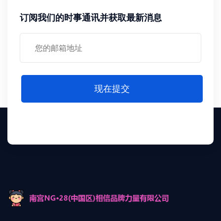
订阅我们的时事通讯并获取最新消息
现在提交