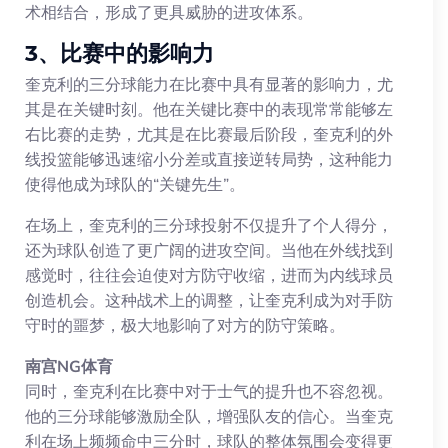
术相结合，形成了更具威胁的进攻体系。
3、比赛中的影响力
奎克利的三分球能力在比赛中具有显著的影响力，尤
其是在关键时刻。他在关键比赛中的表现常常能够左
右比赛的走势，尤其是在比赛最后阶段，奎克利的外
线投篮能够迅速缩小分差或直接逆转局势，这种能力
使得他成为球队的“关键先生”。
在场上，奎克利的三分球投射不仅提升了个人得分，
还为球队创造了更广阔的进攻空间。当他在外线找到
感觉时，往往会迫使对方防守收缩，进而为内线球员
创造机会。这种战术上的调整，让奎克利成为对手防
守时的噩梦，极大地影响了对方的防守策略。
南宫NG体育
同时，奎克利在比赛中对于士气的提升也不容忽视。
他的三分球能够激励全队，增强队友的信心。当奎克
利在场上频频命中三分时，球队的整体氛围会变得更