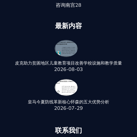
咨询南宫28
最新内容
皮克助力贫困地区儿童教育项目改善学校设施和教学质量
2026-08-03
皇马今夏防线革新核心怀森的五大优势分析
2026-07-29
联系我们