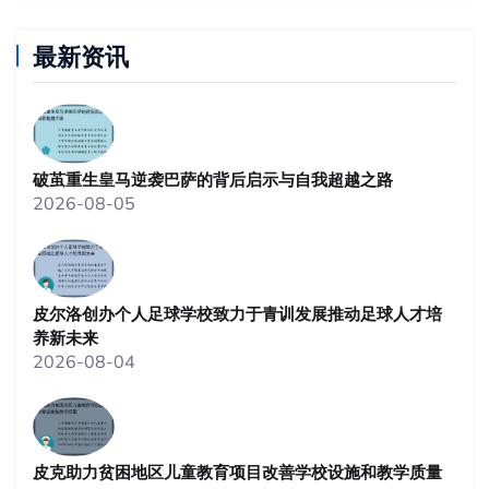
最新资讯
破茧重生皇马逆袭巴萨的背后启示与自我超越之路
2026-08-05
皮尔洛创办个人足球学校致力于青训发展推动足球人才培
养新未来
2026-08-04
皮克助力贫困地区儿童教育项目改善学校设施和教学质量