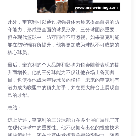
此外，奎克利可以通过增强身体素质来提高自身的防
守能力，形成更全面的球员形象。三分球固然重要，
但在现代篮球中，防守同样不可忽视。如果奎克利能
够在防守端有所提升，他将更加成为球队不可或缺的
核心球员。
最后，奎克利的个人品牌和影响力也会随着表现的提
升而增长。他的三分球能力不仅让他在场上备受瞩
目，也使得他成为年轻球员的榜样。未来的奎克利有
潜力成为联盟中的顶尖射手，并在更大舞台上展现自
己的才华。
总结：
综上所述，奎克利的三分球能力在多个层面展现了其
在现代篮球中的重要性。他不仅拥有出色的投篮技术
和决策能力，还在比赛中发挥着关键的影响力。随着