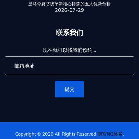
皇马今夏防线革新核心怀森的五大优势分析
2026-07-29
联系我们
现在就可以找我们预约...
提交
Copyright © 2026 All Rights Reserved
南宫NG体育
.