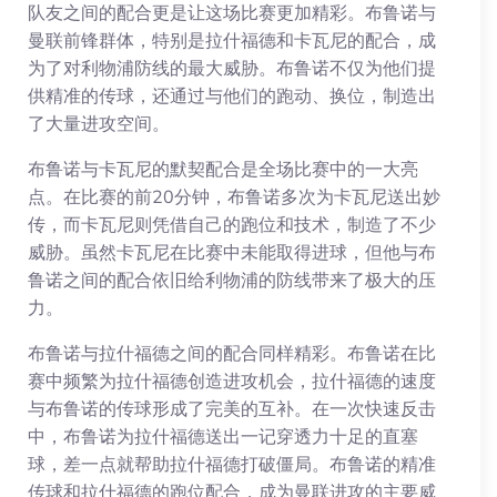
队友之间的配合更是让这场比赛更加精彩。布鲁诺与
曼联前锋群体，特别是拉什福德和卡瓦尼的配合，成
为了对利物浦防线的最大威胁。布鲁诺不仅为他们提
供精准的传球，还通过与他们的跑动、换位，制造出
了大量进攻空间。
布鲁诺与卡瓦尼的默契配合是全场比赛中的一大亮
点。在比赛的前20分钟，布鲁诺多次为卡瓦尼送出妙
传，而卡瓦尼则凭借自己的跑位和技术，制造了不少
威胁。虽然卡瓦尼在比赛中未能取得进球，但他与布
鲁诺之间的配合依旧给利物浦的防线带来了极大的压
力。
布鲁诺与拉什福德之间的配合同样精彩。布鲁诺在比
赛中频繁为拉什福德创造进攻机会，拉什福德的速度
与布鲁诺的传球形成了完美的互补。在一次快速反击
中，布鲁诺为拉什福德送出一记穿透力十足的直塞
球，差一点就帮助拉什福德打破僵局。布鲁诺的精准
传球和拉什福德的跑位配合，成为曼联进攻的主要威