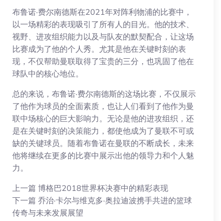
布鲁诺·费尔南德斯在2021年对阵利物浦的比赛中，
以一场精彩的表现吸引了所有人的目光。他的技术、
视野、进攻组织能力以及与队友的默契配合，让这场
比赛成为了他的个人秀。尤其是他在关键时刻的表
现，不仅帮助曼联取得了宝贵的三分，也巩固了他在
球队中的核心地位。
总的来说，布鲁诺·费尔南德斯的这场比赛，不仅展示
了他作为球员的全面素质，也让人们看到了他作为曼
联中场核心的巨大影响力。无论是他的进攻组织，还
是在关键时刻的决策能力，都使他成为了曼联不可或
缺的关键球员。随着布鲁诺在曼联的不断成长，未来
他将继续在更多的比赛中展示出他的领导力和个人魅
力。
上一篇
博格巴2018世界杯决赛中的精彩表现
下一篇
乔治·卡尔与维克多·奥拉迪波携手共进的篮球
传奇与未来发展展望