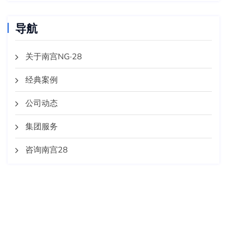
导航
关于南宫NG·28
经典案例
公司动态
集团服务
咨询南宫28