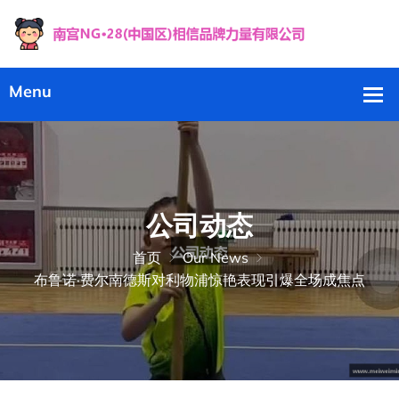
公司动态
首页
Our News
布鲁诺·费尔南德斯对利物浦惊艳表现引爆全场成焦点