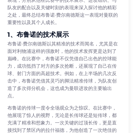
队友的配合以及关键时刻的表现来深入探讨他的精彩
之处，最终总结布鲁诺·费尔南德斯这一表现对曼联的
重要性以及其个人成长。
1、布鲁诺的技术展示
布鲁诺·费尔南德斯以其精准的技术而闻名，尤其是在
面对利物浦这样的强敌时，他的技术发挥更是达到了
巅峰。在比赛中，布鲁诺不仅凭借自己出色的控球能
力，成功抵挡了对方的多次抢断，还展现了自己在传
球、射门方面的高超技术。例如，在上半场的几次反
击中，布鲁诺凭借其灵巧的脚法精准传球，为队友创
造了多次得分机会，这也成为曼联进攻的主要输出
点。
布鲁诺的传球一度令全场观众为之惊叹。在比赛中，
他展现了惊人的视野，无论是长传球还是短传球，都
充满了精准和想象力。一次关键的过顶长传，更是直
接找到了禁区内的拉什福德，为他创造了一次绝佳的