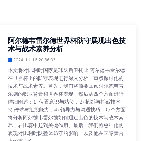
阿尔德韦雷尔德世界杯防守展现出色技
术与战术素养分析
2024-11-16 20:36:03
本文将对比利时国家足球队后卫托比·阿尔德韦雷尔德
在世界杯上的防守表现进行深入分析，重点探讨他的
技术与战术素养。首先，我们将简要回顾阿尔德韦雷
尔德的职业背景和世界杯表现，然后从四个方面进行
详细阐述：1) 位置意识与站位，2) 抢断与拦截技术，
3) 传球与组织能力，4) 领导力与沟通技巧。每个方面
将分析阿尔德韦雷尔德如何通过出色的技术与战术素
养，在比赛中起到关键作用。最后，我们将总结他的
表现对比利时队整体防守的影响，以及他在国际舞台
上的重要性。