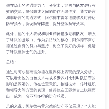
他在场上的沟通能力也十分突出，能够与队友进行有
效的交流，确保防线之间的协作无缝连接。通过语言
和非语言的沟通方式，阿尔德韦雷尔德能够及时传达
防守指令，协调防守阵型，提升整体防守效率。
此外，他的个人表现和职业精神也激励着队友，增强
了球队的凝聚力。作为后防线的核心，阿尔德韦雷尔
德通过自身的努力与坚持，树立了良好的榜样，促进
了球队整体士气的提升。
总结：
通过对阿尔德韦雷尔德在世界杯上表现的深入分析，
可以看出他的出色技术与战术素养对比利时队防守的
影响是深远的。他在位置意识、抢断技术、传球组织
和领导力等方面的表现，使得他在国际舞台上脱颖而
出，成为一名不可多得的防守球员。
总的来说，阿尔德韦雷尔德的防守不仅展现了个人能