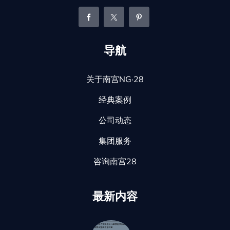
导航
关于南宫NG·28
经典案例
公司动态
集团服务
咨询南宫28
最新内容