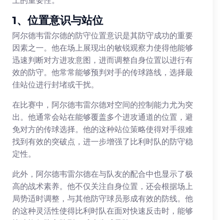
1、位置意识与站位
阿尔德韦雷尔德的防守位置意识是其防守成功的重要
因素之一。他在场上展现出的敏锐观察力使得他能够
迅速判断对方进攻意图，进而调整自身位置以进行有
效的防守。他常常能够预判对手的传球路线，选择最
佳站位进行封堵或干扰。
在比赛中，阿尔德韦雷尔德对空间的控制能力尤为突
出。他通常会站在能够覆盖多个进攻通道的位置，避
免对方的传球选择。他的这种站位策略使得对手很难
找到有效的突破点，进一步增强了比利时队的防守稳
定性。
此外，阿尔德韦雷尔德在与队友的配合中也显示了极
高的战术素养。他不仅关注自身位置，还会根据场上
局势适时调整，与其他防守球员形成有效的防线。他
的这种灵活性使得比利时队在面对快速反击时，能够