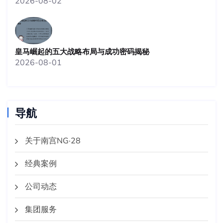
2026-08-02
皇马崛起的五大战略布局与成功密码揭秘
2026-08-01
导航
关于南宫NG·28
经典案例
公司动态
集团服务