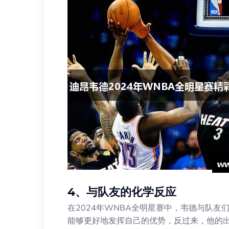
4、与队友的化学反应
在2024年WNBA全明星赛中，韦德与队
能够更好地发挥自己的优势，反过来，他的