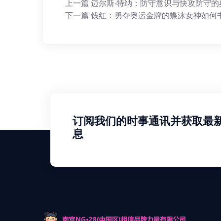
上一篇
迈尔斯·特纳：防守意识与快攻防守的
下一篇
钱红：勇夺奥运金牌的蝶泳女神如何
订阅我们的时事通讯并获取最
息