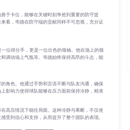
他善于卡位，能够在关键时刻争抢到重要的防守篮
合来看，韦德在防守端的贡献同样不可忽视，充分证
仅是一位得分手，更是一位出色的领袖。他在场上的领
攻和调动场上气氛等。韦德始终保持高昂的斗志，能
挥的角色。他通过手势和言语不断与队友沟通，确保
场上影响力使得球队能够在压力面前保持冷静，精准
够在高压情况下稳住局面。这种冷静与果断，不仅使
友感受到信心和支持，从而提升了整个团队的表现。