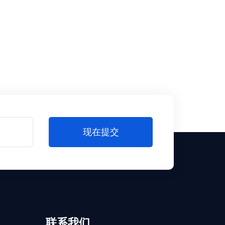
现在提交
联系我们